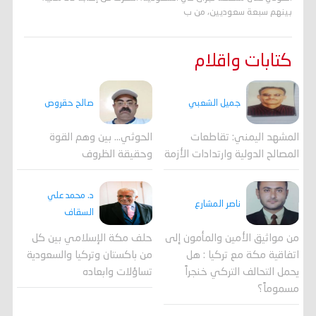
بينهم سبعة سعوديين، من ب
كتابات واقلام
جميل الشعبي
صالح حقروص
المشهد اليمني: تقاطعات
الحوثي... بين وهم القوة
المصالح الدولية وارتدادات الأزمة
وحقيقة الظروف
د. محمد علي
ناصر المشارع
السقاف
من مواثيق الأمين والمأمون إلى
حلف مكة الإسلامي بين كل
اتفاقية مكة مع تركيا : هل
من باكستان وتركيا والسعودية
يحمل التحالف التركي خنجراً
تساؤلات وابعاده
مسموماً؟