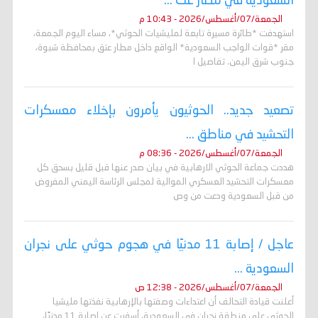
السعودية في مطار عت ...
الجمعة/07/أغسطس/2026 - 10:43 م
استهدفت *طائرة مسيرة تابعة لمليشيات الحوثي*، مساء اليوم الجمعة،
مقر *قوات الواجب السعودية* الواقع داخل مطار عتق بمحافظة شبوة،
جنوب شرق اليمن. تفاصيل ا
تصعيد جديد.. الحوثيون يأمرون بإخلاء معسكرات
التحشيد في مناطق ...
الجمعة/07/أغسطس/2026 - 08:36 م
هددت جماعة الحوثي الارهابية في بيان صدر عنها قبل قليل بسحق كل
معسكرات التحشيد العسكري الموالية لمجلس الرئاسة اليمني المفروض
من قبل السعودية ودعت من وص
عاجل / إصابة 11 مدنيًا في هجوم حوثي على نجران
السعودية ...
الجمعة/07/أغسطس/2026 - 12:38 ص
أعلنت قيادة التحالف أن اعتداءات وصفتها بالإرهابية نفذتها مليشيا
الحوثي على منطقة نجران في السعودية، أسفرت عن إصابة 11 مدنيًا،