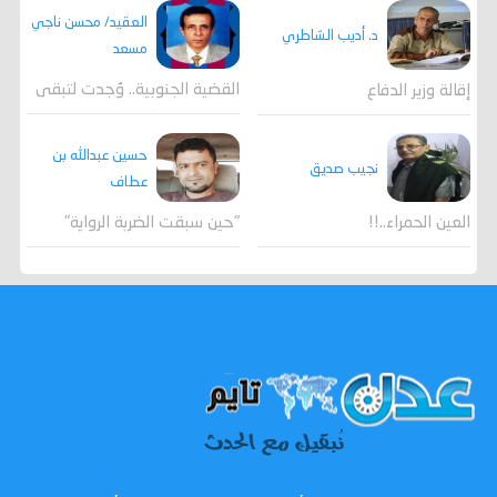
العقيد/ محسن ناجي
د. أديب الشاطري
مسعد
القضية الجنوبية.. وُجدت لتبقى
إقالة وزير الدفاع
حسين عبدالله بن
نجيب صديق
عطاف
العين الحمراء..!!
"حين سبقت الضربة الرواية"