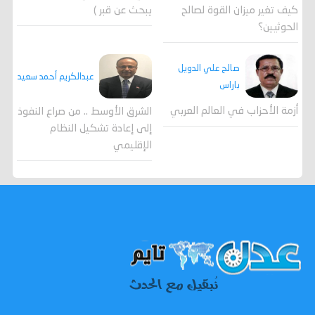
كيف تغير ميزان القوة لصالح
يبحث عن قبر )
الحوثيين؟
صالح علي الدويل
عبدالكريم أحمد سعيد
باراس
أزمة الأحزاب في العالم العربي
الشرق الأوسط .. من صراع النفوذ
إلى إعادة تشكيل النظام
الإقليمي