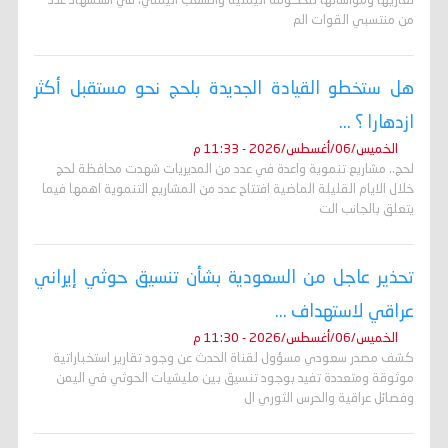
تعازيها ومواساتها للحكومة اليمنية والشعب اليمني، في استشهاد عدد
من منتسبي القوات الم
هل ستخطو القيادة الجديدة بلحج نحو مستقبل أكثر
ازدهارا ؟ ...
الخميس/06/أغسطس/2026 - 11:33 م
لحج.. مشاريع تنموية واعدة في عدد من المديريات شهدت محافظة لحج
خلال الايام القليلة الماضية افتتاح عدد من المشاريع التنموية اهمها فيما
يتعلق بالجانب الت
تحذير عاجل من السعودية بشأن تنسيق حوثي إيراني
عراقي لاستهداف ...
الخميس/06/أغسطس/2026 - 11:30 م
كشف مصدر سعودي مسؤول لقناة الحدث عن وجود تقارير استخباراتية
موثوقة ومتعددة تفيد بوجود تنسيق بين مليشيات الحوثي في اليمن
وفصائل عراقية والحرس الثوري ال