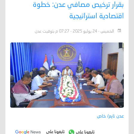
بقرار ترخيص مصافي عدن: خطوة
اقتصادية استراتيجية
الخميس - 24 يوليو 2025 - 07:27 م بتوقيت عدن
عدن تايم/ خاص
تابعونا على
تابعونا على