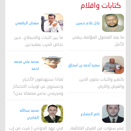
كتابات واقلام
بلال غلام حسين
سعدان اليافعي
ما بعد الفصول المؤلمة..يبقى
ما بين الثبات والانبطاح.. حين
الأمل
تخاض الحرب بعقيدتين
محمد علي محمد
سعيد أحمد بن اسحاق
احمد
لماذا تستهدفون الأخيار،
بالنفير والثبات نصون الدين
وتتسترون عن لوبيات الاحتكار
والعرض والارض
ومجرمي تدمير مصفاة عدن؟
محمد عبدالله
ناصر المشارع
القادري
عشر سنوات من الفرص الضائعة..
في عهد الحوثي ( ميت من إب