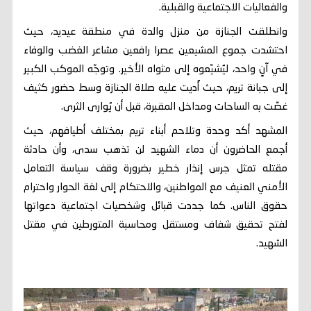
والفعاليات الاجتماعية والقبلية.
وانطلقت الجنازة من منزل والدة في منطقة عيديد، حيث
احتشدت جموع المشيعين عصرا رافعين مشاعر الغضب والوفاء
في آنٍ واحد، ليُشيّعوه إلى مثواه الأخير. وتوجّه الموكب الكبير
إلى جبانة تريم، حيث أُديت عليه صلاة الجنازة وسط حضور كثيف
غصّت به الساحات ومداخل المقبرة، قبل أن يُوارى الثرى.
المشهد أكد وحدة وتلاحم أبناء تريم بمختلف أطيافهم، حيث
أجمع الحاضرون أن دماء الشهيد لن تذهب سدى، وأن حادثة
مقتله تمثل جرس إنذار خطير بضرورة وقف سياسة التعامل
الأمني العنيف مع المواطنين، والاحتكام إلى لغة الحوار واحترام
حقوق الناس. كما جددت قبائل وشخصيات اجتماعية دعواتها
لفتح تحقيق شفاف ومستقل ومحاسبة المتورطين في مقتل
الشهيد.