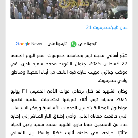
عدن تايم/حضرموت 21
تابعونا على
تابعونا على
شيّع أهالي مدينة تريم بمحافظة حضرموت، عصر اليوم الجمعة
22 أغسطس 2025، جثمان الشهيد محمد سعيد يادين، في
موكب جنائزي مهيب شارك فيه الآلاف من أبناء المدينة ومناطق
وادي حضرموت.
وكان الشهيد قد قُتل برصاص قوات الأمن الخميس ٣١ يوليو
2025 بمدينة تريم، أثناء تفريقها احتجاجات سلمية نظمها
مواطنون للمطالبة بتحسين الخدمات الأساسية ورفض السياسات
التي فاقمت معاناة الناس. وأدى إطلاق النار المباشر إلى إصابة
عدد من المحتجين، فيما فارق الشهيد محمد سعيد يادين الحياة
متأثرًا بجراحه، في حادثة أثارت غضبًا واسعًا بين الأهالي