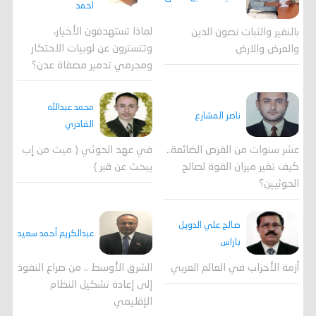
احمد
لماذا تستهدفون الأخيار،
بالنفير والثبات نصون الدين
وتتسترون عن لوبيات الاحتكار
والعرض والارض
ومجرمي تدمير مصفاة عدن؟
محمد عبدالله
ناصر المشارع
القادري
عشر سنوات من الفرص الضائعة..
في عهد الحوثي ( ميت من إب
كيف تغير ميزان القوة لصالح
يبحث عن قبر )
الحوثيين؟
صالح علي الدويل
عبدالكريم أحمد سعيد
باراس
أزمة الأحزاب في العالم العربي
الشرق الأوسط .. من صراع النفوذ
إلى إعادة تشكيل النظام
الإقليمي