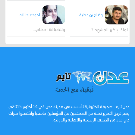
احمد عبداللاه
وضاح بن عطية
وللضيافة احكام…
لماذا يتكرر المشهد ؟
عدن تايم - صحيفة الكترونية تأسست في مدينة عدن في 14 أكتوبر 2015م ،
يضم فريق التحرير نخبة من الصحفيين من المؤهلين جامعيا واكتسبوا خبرات
في عدد من الصحف الرسمية والاهلية والدولية.