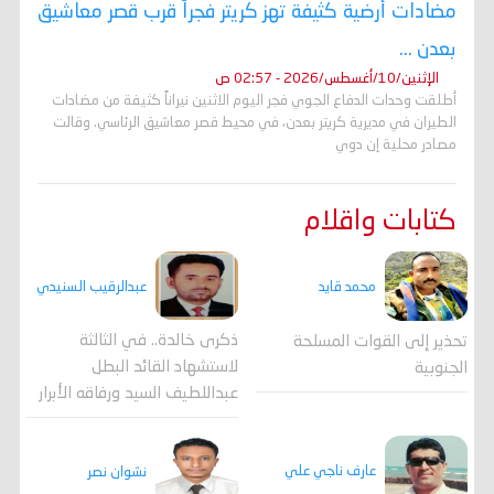
مضادات أرضية كثيفة تهز كريتر فجراً قرب قصر معاشيق
بعدن ...
الإثنين/10/أغسطس/2026 - 02:57 ص
أطلقت وحدات الدفاع الجوي فجر اليوم الاثنين نيراناً كثيفة من مضادات
الطيران في مديرية كريتر بعدن، في محيط قصر معاشيق الرئاسي. وقالت
مصادر محلية إن دوي
كتابات واقلام
عبدالرقيب السنيدي
محمد قايد
ذكرى خالدة.. في الثالثة
تحذير إلى القوات المسلحة
لاستشهاد القائد البطل
الجنوبية
عبداللطيف السيد ورفاقه الأبرار
عارف ناجي علي
نشوان نصر