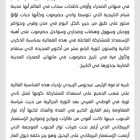
في منهاتن الصحراء وأولى ناطحات سحاب في العالم أنها مدينة
شبام التاريخية التي تتوسط وادي حضرموت وكأنها حبات لؤلؤ
منثور على طبق من حرير ,الكل اليوم في مدن وقرى وحواضر
ووديان وسهول وهضاب وصحاري وسواحل حضرموت على أهبة
الإستعداد للمشاركة الفاعلة في هذه الفعالية بمناسبة الذكرى
الثانية والستون لثورة الرابع عشر من أكتوبر المجيدة التي ستقام
ولأول مرة في تاريخ حضرموت في مانهاتن الصحراء المدينة
الضاربة بجذورها في التاريخ .
تلبية لدعوة الرئيس عيدروس الزبيدي بإحياء هذه المناسبة الغالية
على شعب الجميع على استعداد للمشاركة ،كونها ثمتل ثاني
ثورة في الوطني العربي بعد الثورة الجزائرية من حيث شراسة
المقاومة رغم الفارق الكبير في العدة والعتاد لكنها أراد ثوار
الجنوب حينها كانت أقوى من طائرات وبوارج وصواريخ الإستعمار
البريطاني الذي أرغم تحت ضربات ثوار الجنوب الموجعة التي
أرغمت الإستعمار البريطاني على الرحيل وهو يجر خلفه ذيول العار