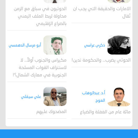
الامارات والحقيقة التي يجب ان
الحوثيون في سباق مع الزمن
تُقال
محاولة لربط الملف اليمني
بالصراع الإقليمي
ذكرى عراسي
أبو مرسال الدهمسي
الحوثي يضرب… والحكومة تدين!
مكيراس والجنوب أولاً... لا
لاستنزاف القوات المسلحة
الجنوبية في معارك الشمال؟!
أ.د. عبدالوهاب
علي سيقلي
العوج
المضحوك عليهم
مائة عام من الغفلة والضياع