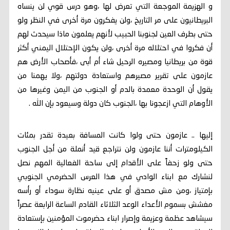
و الهزيمة الموجعة التي تعرض لها ،وهو درس قوي لن ينساه
البريطانيون على مر التاريخ ،ولن يفكرون مرة أخرى في النظر ولو
حتى بطرف العين لجنوبنا الحبيب لأنهم يعلمون ماذا سيحدث لهم
أن فكروا في احتلاله مرة أخرى ،ولن يكون الإحتلال اليمني أكثر
قوة من بريطانيا ومصيره الرحيل شاء أم أبى ،فأصحاب الأرض هم
عازمون على تقرير مصيرهم واستعادة دولتهم ،ولا يهمنا من
يقول أن الوحدة معمدة بالدم أو الجنوب من اليمن وغيرها من
الأوهام التي ازعجونا بها ،الجنوب كان دولة وسيعود بإن الله .
إليها .. عازمون حتى ولوا كانت المسافة بعيدة تقدر بمئات
الكيلومترات أننا عازمون ولن نتراجع قيد أنملة من أجل الجنوب
حتى ولو زحفاً على الأقدام إلى ساحة الفعالية المهم نصل
لنشارك مع ابناء الوادي في هذا العرس الحضرمي الجنوبي
بإمتياز ،ومن مش مصدق أو على عينيه نظارة سوداء أو رأسه
مغشش بسموم الأعداء الوعد الثلاثاء القادم الساعة الرابعة عصراً
سيشاهد عظمة وعزيمة وإصرار ابناء حضرموت المؤمنين بإستعادة