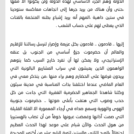
الدولة وهم الجزء الأساسي لهذه الدولة ولن يكونوا الا معها
،حتى وأن هناك من يريد جرها إلى اتجاهات معاكسه ستودينا
في ستين داهية ،المهم أنه يريد إشباع بطنه المتخمة بالفتات
الذي يعطى لهم على حساب الشعب .
إليها .. قادمون .. قادمون بكل عزيمة وإصرار لنرسل رسالتنا للإقليم
والعالم أن حضرموت جزؤ أساسي من الجنوب بل عنقه
الإستراتيجي، ولا يمكن لها أن تغرد خارج السرب كما يتوهم
الواهمون الذين يعيشون في سراب المشاريع البالونية التي
يريدون فرضها على الحضارم وهم براء منها ،من يتذكر معي في
العام الماضي عندما اختلفنا بذات المناسبة في مدينة سيئون
وكلنا شاهدنا الجماهير الحضرمية الغفيرة التي جاءت من كل
حدب وصوب التي هتفت بأعلى صوتها .. حضرموت جنوبية
الهوى والهوية وسمع صداه في أرجاء المعمورة الا القلة القليلة
التي صمت آذانها وغمضت عيونها خوفاً من أن تصاب بالهستيريا
من هول الحدث ،والآن شبام على موعد لهذا الحدث العظيم
احتفالاً بالعيد الثاني والستين لثورة الرابع عشر من أكتوبر المجيدة