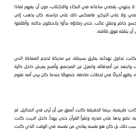
ًا لا ينتهي، يقضي ساعاته في البكاء والاكتئاب، دون أن يفهم لماذا
بيعي، ولا على التركيز، فانعكس ذلك على دراسته. كان يذهب إلى
سدٍ حاضر وعقلٍ غائب. حتى زملاؤه بدأوا يلاحظون حالته، وأطلقوا
ى أن يثقله فوق طاقته.
فكانت تحاول تهدئته بطرق بسيطة، غير مدركة لحجم المعاناة التي
 وابتعد عن أصدقائه، وانعزل عن المجتمع، وأصبح يعيش داخل دائرة
 يظهر أحيانًا في لحظات صادقة، خصوصًا عندما كان يرى أمه تقوم
كانت طبيعية، بينما الحقيقة كانت أعمق من أن تُرى في التحاليل. لم
، تضع يدها على صدره، وتقرأ القرآن حتى يهدأ. داخل البيت، كانت
هم سبب ذلك، بل كان هو نفسه يعاني من نفسه، في الوقت الذي كانت