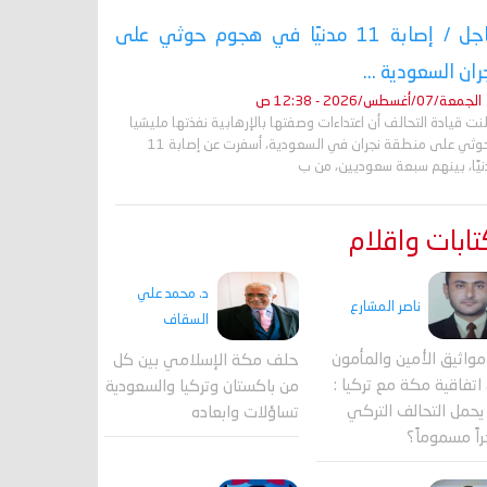
عاجل / إصابة 11 مدنيًا في هجوم حوثي على
ران السعودية ...
الجمعة/07/أغسطس/2026 - 12:38 ص
نت قيادة التحالف أن اعتداءات وصفتها بالإرهابية نفذتها مليشيا
الحوثي على منطقة نجران في السعودية، أسفرت عن إصابة 11
نيًا، بينهم سبعة سعوديين، من ب
ابات واقلام
د. محمد علي
ناصر المشارع
السقاف
واثيق الأمين والمأمون
حلف مكة الإسلامي بين كل
اتفاقية مكة مع تركيا :
من باكستان وتركيا والسعودية
حمل التحالف التركي
تساؤلات وابعاده
اً مسموماً؟