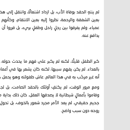
لم ينتهِ الحقد بوفاة الأب، بل ازداد اشتعالًا، وانتقل إلى هذ
بعين الشفقة والرحمة، نظروا إليه بعين الانتقام، وكأنه
عمياء، ولم يفرقوا بين رجلٍ راحل وطفلٍ بريء، بل قرروا أن
يدافع عنه.
كبر الطفل قليلًا، لكنه لم يكبر على فهم ما يحدث حوله
بالعداء. لم يكن يفهم سببها، لكنه كان يشعر بها في أعما
أنه غير مرحّب به في هذا العالم. عاش طفولته وهو يحمل خو
ومع مرور الوقت، لم يكتفِ أولئك بالحقد الصامت، بل لجأوا
وقاموا بأعمالٍ شيطانية لا يصدقها العقل. كان ذلك بداية
جحيم حقيقي. لم يعد الأمر مجرد شعور بالخوف، بل تحول إل
روحه دون سبب واضح.