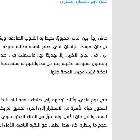
عدن تايم / حسان المطري
عاش رجلٌ بين الناس محبوبًا، تحيط به القلوب الصادقة، و
بل كان نموذجًا للإنسان الذي يصنع لنفسه مكانة بجهده وأ
ترى في نجاح الآخرين إلا تهديدًا لها، فاشتعلت في صدوره
ويتمنون سقوطه، لكنهم رغم كل محاولاتهم لم يستطيعوا ال
لحظة غيّرت مجرى القصة كلها.
في يومٍ عادي، وأثناء توجهه إلى صنعاء برفقة ابنه الأ
لتتحول حياة الأسرة من الاستقرار إلى الحزن العميق. لم يك
السند، والابن كان الأمل. ولم يتبقَّ من الأبناء الذكور
حجم ما ينتظره. كان هذا الطفل هو البقية الباقية، الأمل ال