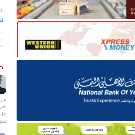
نج
أعل
مد
كت
من م
إلى 
هل ي
خنجر