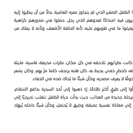
ا الطفل الصغير الذي لم يتجاوز عمره العاشرة. بدلاً من أن ينظروا إليه
م يرون فيه امتدادًا لعدوهم الذي رحل. حملوا في صدورهم كراهية
 يفرغوا ما في قلوبهم عليه، لأنه الحلقة الأضعف، ولأنه لا يملك من
. كانت نظراتهم تلاحقه في كل مكان، نظرات مخيفة، قاسية، مليئة
قه، كخطرٍ خفي يحيط به. كان قلبه يرتجف كلما مرّ بهم، وكان يشعر
فًا لا يعرف مصدره، وكأن شيئًا ما يُحاك ضده في الخفاء.
 إلى طرقٍ أكثر ظلامًا، إذ ذهبوا إلى أحد السحرة بدافع الانتقام،
 مرحلة جديدة من العذاب، حيث بدأت حياة الطفل تنقلب تدريجيًا إلى
ى معاناة نفسية عميقة، وضيق لا يُحتمل، وكأن شيئًا داخله يُنهك