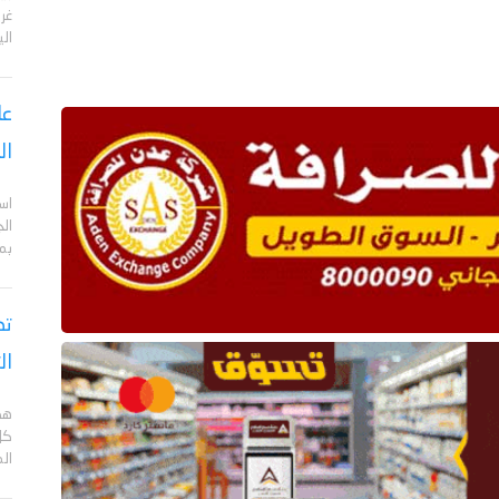
الي
عا
ال
اس
ال
بم
تص
ال
هد
كل
ال