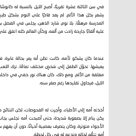
في سن الثالثة عشرة تقريبًا، أصبح الليل بالنسبة له كابوس
يشعر بكل هذا الألم. لم يعد قادرًا على النوم بشكل ط
المدرسة مرهقًا، بلا نوم، شارد الذهن، يجلس في الفصل بج
عليه ألقابًا جارحة زادت من ألمه، وكأن العالم كله اتفق عل
عندما كان يشكو لأمه، كانت تظن أنه يمر بحالة عابرة، 
يعيشها. تحوّل الطفل إلى شخصٍ مختلف تمامًا، ترك اللعب،
مغلقة من الألم. ومع ذلك، كان هناك نور خفي في داخله،
الليل، فيحاول تقليدها رغم صغر سنه.
أخذته أمه إلى الأطباء، وأجرت له الفحوصات، لكن النتائج 
يكن ينام إلا بصعوبة شديدة، حتى أصبحت أمه تجلس بجانبه
الأجواء متوترة، وكان يتصرف بعصبية أحيانًا، دون أن يف
أمه تتألم لحاله وتدعو له في كل لحظة.