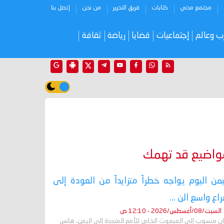
مجتمع مدني
كتابات
فريق التحرير
من نحن
إتصل بنا
ب وعالم
إجتماعيات
قضايا
رياضة
ثقافة
واضيع قد تهمك
يمن اليوم يواجه خطراً متزايداً من العودة إلى
اع واسع الن ...
السبت/08/أغسطس/2026 - 12:10 ص
ان منسوب إلى المبعوث الخاص للأمم المتحدة إلى اليمن، هانس