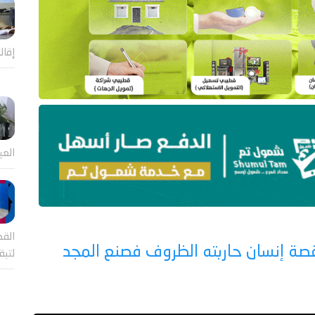
إقال
العي
القض
صة إنسان حاربته الظروف فصنع المجد
لتب