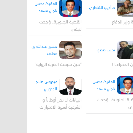
العقيد/ محسن
د. أديب الشاطري
ناجي مسعد
القضية الجنوبية.. وُجدت
ة وزير الدفاع
لتبقى
حسين عبدالله بن
نجيب صديق
عطاف
ن الحمراء..!!
"حين سبقت الضربة الرواية"
العقيد/ محسن
عيدروس صلاح
ناجي مسعد
المدوري
ية الجنوبية.. وُجدت
البيانات لا تحرر أوطاناً و
قى
الشرعية أسيرة الامتيازات