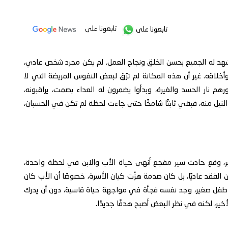
تابعونا على
تابعونا على
يشهد له الجميع بحسن الخلق ونجاح العمل. لم يكن مجرد شخص عادي،
خلاقه. غير أن هذه المكانة لم ترُق لبعض النفوس المريضة التي لا
م نار الحسد والغيرة، وبدأوا يضمرون له العداء بصمت، يراقبونه،
نيل منه، فبقي ثابتًا شامخًا حتى جاءت لحظة لم تكن في الحسبان،
كبر، وقع حادث سير مفجع أنهى حياة الأب والابن في لحظة واحدة،
ن الفقد عاديًا، بل كان صدمة هزّت كيان الأسرة، خصوصًا أن الأب كان
 سوى طفل صغير، وجد نفسه فجأة في مواجهة حياة قاسية، دون أن يدرك
أخير، لكنه في نظر البعض أصبح هدفًا جديدًا.