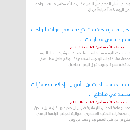
غروندبرغ، بشأن الوضع في اليمن عمّان، 7 آبأغسطس 2026- يواجه
من اليوم خطراً متزايداً من ال
جل: مسيرة حوثية تستهدف مقر قوات الواجب
سعودية في مطار عت ...
الجمعة/07/أغسطس/2026 - 10:43 م
تهدفت *طائرة مسيرة تابعة لمليشيات الحوثي*، مساء اليوم
جمعة، مقر *قوات الواجب السعودية* الواقع داخل مطار عتق
حافظة شبوة، جنوب شرق اليمن. تفاصيل ا
عيد جديد.. الحوثيون يأمرون بإخلاء معسكرات
تحشيد في مناطق ...
الجمعة/07/أغسطس/2026 - 08:36 م
دت جماعة الحوثي الارهابية في بيان صدر عنها قبل قليل بسحق
 معسكرات التحشيد العسكري الموالية لمجلس الرئاسة اليمني
مفروض من قبل السعودية ودعت من وص