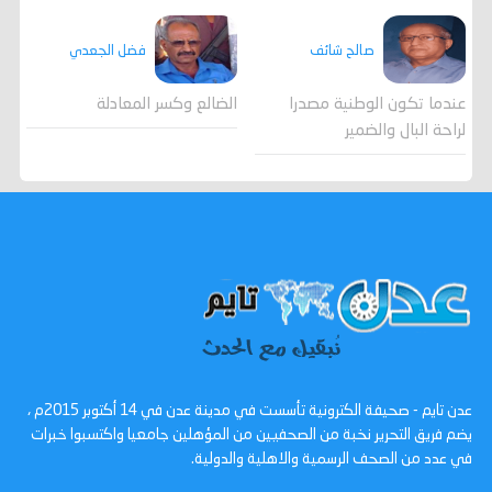
صالح شائف
فضل الجعدي
عندما تكون الوطنية مصدرا
الضالع وكسر المعادلة
لراحة البال والضمير
عدن تايم - صحيفة الكترونية تأسست في مدينة عدن في 14 أكتوبر 2015م ،
يضم فريق التحرير نخبة من الصحفيين من المؤهلين جامعيا واكتسبوا خبرات
في عدد من الصحف الرسمية والاهلية والدولية.