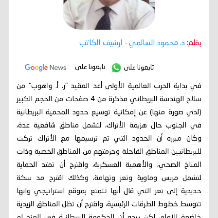
بقلم:
د. محمود السالمي
- ارشيف الكاتب
تابعونا على
تابعونا على
في بداية الحرب العالمية الأولى أعد العقيد "ر. أ. واهوب" من
سلاح الهندسة البريطاني مذكرة من 4 صفحات من الحجم الكبير
(لدي صورة منها) عن إمكانية توسيع حدود المحمية البريطانية
في الجنوب حال هزيمة الأتراك، لتشمل مناطق شافعية عدة،
وكان مبرره أن الحدود التي تم ترسيمها مع الأتراك تركت
للبريطانيين المناطق القاحلة وحرمتهم من المناطق الخصبة وذات
المناخ الصحي، والأهمية العسكرية، واقترح أن تمتد الحماية
لتشمل مريس وماوية وتعز وتهامة، وكذلك اقترح مد سكة
حديدية إلى تعز التي قال أنها تتمتع بموقع استراتيجي وانها
تتوسط خطوط الطرقات الرئيسية، واقترح أن تظل المناطق الزيدية
خاضعة للإمام، لكن يبدو أن الحكومة البريطانية في الهند لم