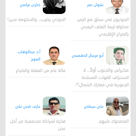
ذكرى عراسي
نشوان نصر
الحوثي يضرب… والحكومة تدين!
الحوثيون في سباق مع الزمن
محاولة لربط الملف اليمني
بالصراع الإقليمي
أ.د. عبدالوهاب
أبو مرسال الدهمسي
العوج
مكيراس والجنوب أولاً... لا
مائة عام من الغفلة والضياع
لاستنزاف القوات المسلحة
الجنوبية في معارك الشمال؟!
علي سيقلي
عارف ناجي علي
المضحوك عليهم
فكرة لشراكة مجتمعية من أجل
عدن