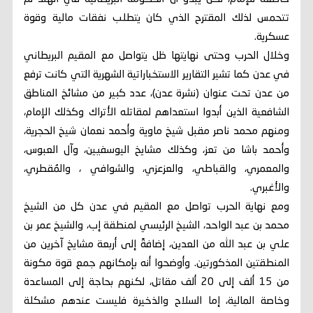
تتحمس لذلك المقترح الذي كان يتطلب نفقات مالية وقوة
عسكرية.
وخلال الحرب وحتى نهايتها ظل يتواصل مع المقيم البريطاني
في عدن كما تشير التقارير الاستخباراتية الشهرية التي كانت ترفع
من عدن تحت عنوان (نشرة عدن)، عدد كبير من مشائخ المناطق
الشافعية الذين أبدوا استعداهم لمقاتله الأتراك وكذلك الإمام،
ومنهم محمد ناصر مقبل شيخ ماوية وأحمد نعمان شيخ الحجرية،
وأحمد باشا من تعز، وكذلك مشايخ اليوسفيين، وآل العبوس،
والمعمري، والقباطي، والعزعزي، والشوافي ، والمُقطري،
والأغبري.
ومع نهاية الحرب تواصل مع المقيم في عدن كل من الشيخ
محمد بن عبد الواحد، الشيخ الرئيسي لمنطقة إب، والشيخ عمر بن
علي بن عبد الله من العدين، إضافةً إلى أربعة مشايخ آخرين من
المنطقتين المذكورتين. وأوضحوا أنه بإمكانهم جمع قوة مكونة
من 15 ألف إلى 20 ألف مقاتل، لكنهم بحاجة إلى المساعدة
وخاصة المالية، إما السلاح والذخيرة فليست عندهم مشكلة