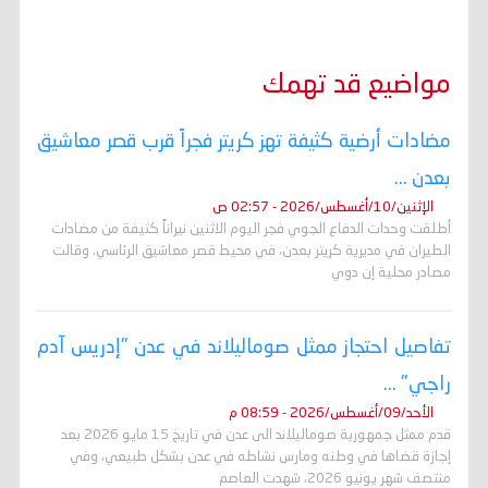
o
e
A
r
n
i
o
r
p
a
g
n
k
p
m
e
k
r
مواضيع قد تهمك
مضادات أرضية كثيفة تهز كريتر فجراً قرب قصر معاشيق
بعدن ...
الإثنين/10/أغسطس/2026 - 02:57 ص
أطلقت وحدات الدفاع الجوي فجر اليوم الاثنين نيراناً كثيفة من مضادات
الطيران في مديرية كريتر بعدن، في محيط قصر معاشيق الرئاسي. وقالت
مصادر محلية إن دوي
تفاصيل احتجاز ممثل صوماليلاند في عدن "إدريس آدم
راجي" ...
الأحد/09/أغسطس/2026 - 08:59 م
قدم ممثل جمهورية صوماليلاند الى عدن في تاريخ 15 مايو 2026 بعد
إجازة قضاها في وطنه ومارس نشاطه في عدن بشكل طبيعي، وفي
منتصف شهر يونيو 2026، شهدت العاصم