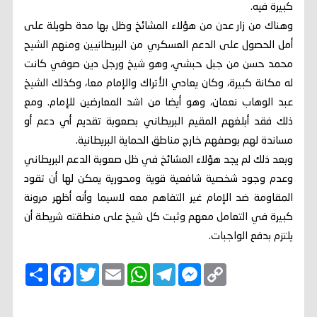
كبيرة فيه.
وهناك من زار عدن من هؤلاء المشائخ وظل بها مدة طويلة على
أمل الحصول على الدعم العسكري من البريطانيين ومنهم الشيح
محمد حسن من جبل حبشي، وهو شيخ ورجل دين صوفي كانت
له مكانة كبيرة، وكان يعادي الأتراك والإمام معا، وكذلك الشيخ
عبد الوهاب نعمان، وهو أيضا من اشد المعارضين للإمام. ومع
ذلك فقد أبلغهم المقيم البريطاني بصعوبة تقديم أي دعم أو
مساندة لهم بوصفهم خارج مناطق الحماية البريطانية.
وبعد ذلك لم يجد هؤلاء المشائخ في ظل صعوبة الدعم البريطاني
وعدم وجود شخصية شافعية قوية ومحورية يمكن لها أن تقود
المقاومة ضد الإمام غير التفاهم معه لاسيما وأنه أظهر مرونة
كبيرة في التعامل معهم وثبت كل شيخ على منطقته شريطة أن
يلتزم بدفع الواجبات.
C
M
T
W
E
T
F
ا
o
e
e
h
m
w
a
ن
p
s
l
a
a
i
c
ش
y
s
e
t
i
t
e
ر
b
t
l
s
g
e
L