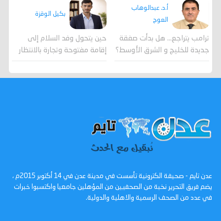
أ.د. عبدالوهاب
بكيل الوقزة
العوج
ترامب يتراجع... هل بدأت صفقة
حين يتحول وفد السلام إلى
جديدة للخليج و الشرق الأوسط؟
إقامة مفتوحة وتجارة بالانتظار
عدن تايم - صحيفة الكترونية تأسست في مدينة عدن في 14 أكتوبر 2015م ،
يضم فريق التحرير نخبة من الصحفيين من المؤهلين جامعيا واكتسبوا خبرات
في عدد من الصحف الرسمية والاهلية والدولية.