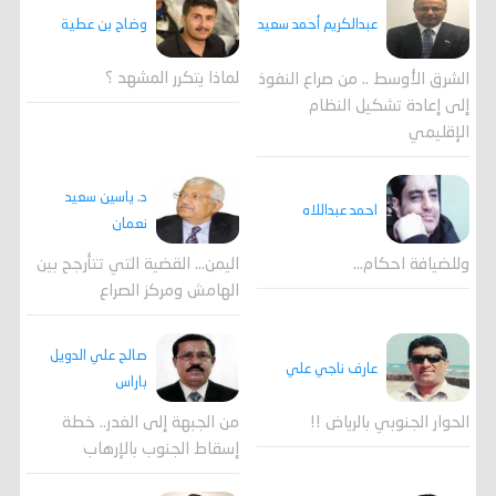
وضاح بن عطية
عبدالكريم أحمد سعيد
لماذا يتكرر المشهد ؟
الشرق الأوسط .. من صراع النفوذ
إلى إعادة تشكيل النظام
الإقليمي
د. ياسين سعيد
احمد عبداللاه
نعمان
وللضيافة احكام…
اليمن… القضية التي تتأرجح بين
الهامش ومركز الصراع
صالح علي الدويل
عارف ناجي علي
باراس
الحوار الجنوبي بالرياض !!
من الجبهة إلى الغدر.. خطة
إسقاط الجنوب بالإرهاب