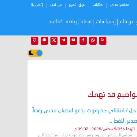
مجتمع مدني
كتابات
فريق التحرير
من نحن
إتصل بنا
ب وعالم
إجتماعيات
قضايا
رياضة
ثقافة
واضيع قد تهمك
جل / انتقالي حضرموت يدعو لعصيان مدني رفضاً
صدير النفط ...
الأربعاء/05/أغسطس/2026 - 09:32 م
ا المجلس الانتقالي الجنوبي في حضرموت أبناء المحافظة إلى