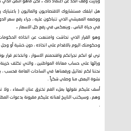
وياريت وقف الحد عن اعتماد ذلك ،، لكن ماهو الثمن الذي تري
هل ابلغك مستشاروك الاقتصاديون والماليون ( باعتبارك
ووضعه المعيشي الذي تتباكون عليه ، جراء رفع سعر الدولا
في حياة الناس ، وينعكس في رفع كل الاسعار ،،
وهو القرار الذي تحاشت وامتنعت عن اتخاذه الحكومات ا
وحكومتك اليوم بالاقدام على اتخاذه ، دون خشية أو وجل مم
ترى لو انكم تجراتكم واقتحمتم الاسوار ، واتخذتم قرار بو
ورائها على حساب معاناة المواطنين ، والتي تكلف خزينة
نحتنا لكم تماثيل ورفعناها في الساحات العامة فحسب ، بل
نشوة البعض منا وصلى شكراً .
أسف عليكم نقولها بملء الفم تخترق عنان السماء ، ولا
وهم ، وسيكتب التاريخ لعناته عليكم مقرونة بدعوات المظل
.