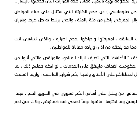
د الحكومة نهبه باليمين مقابل هذه القرارات التي قدمتها باليسار ..
 رجل دبلوماسي ) عن حجم الكارثة التي ستنزل على حياة المواطن
ر الجمركي باكثر من مئة بالمئة ، والذي يرتبط به كل خيط وشريان
لسابقة ، لمعرفتها وادراكها بحجم اضراره ، والذي تتباهى انت
ا قد يلحقه من اذى وزيادة معاناة للمواطنين . .
قف " الأعاشة" التي تصرف لنزلاء الفنادق والمراقص والتي أثروا من
 حكومتك اضعاف ماينفق على الخدمات .. لو انكم فعلتم ذلك ، لما
 لحملناكم على الأعناق ولفينا بكم شوارع العاصمة ، ولربما اتسعت
 تصدقوا من يطبل على أساس انكم تسيرون في الطريق الصح ، فهذا
ومين وما اكثرها ، فاتقوا يوماً تصحى فيه ضمائركم ، ولات حين ندم