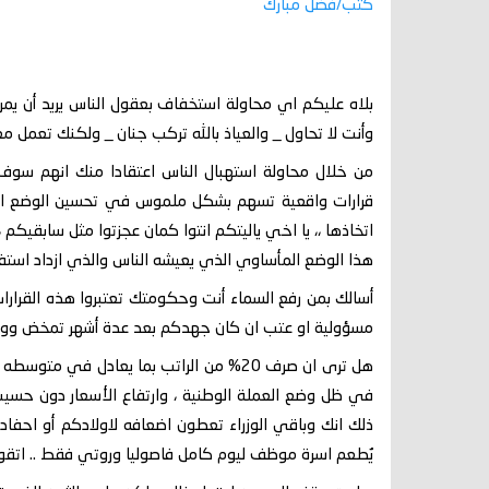
كتب/فضل مبارك
بلاه عليكم اي محاولة استخفاف بعقول الناس يريد أن يمرر
وأنت لا تحاول _ والعياذ بالله تركب جنان _ ولكنك تعمل 
من خلال محاولة استهبال الناس اعتقادا منك انهم سو
قرارات واقعية تسهم بشكل ملموس في تحسين الوضع ال
اتخاذها ،، يا اخي ياليتكم انتوا كمان عجزتوا مثل سابقيك
هذا الوضع المأساوي الذي يعيشه الناس والذي ازداد استفح
أسالك بمن رفع السماء أنت وحكومتك تعتبروا هذه القرا
مسؤولية او عتب ان كان جهدكم بعد عدة أشهر تمخض وولد 
في ظل وضع العملة الوطنية ، وارتفاع الأسعار دون حسيب
ذلك انك وباقي الوزراء تعطون اضعافه لاولادكم أو احفاد
يُطعم اسرة موظف ليوم كامل فاصوليا وروتي فقط .. اتقوا