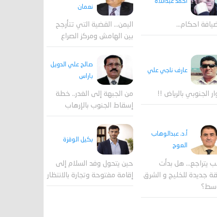
احمد عبداللاه
نعمان
يافة احكام…
اليمن… القضية التي تتأرجح
بين الهامش ومركز الصراع
صالح علي الدويل
عارف ناجي علي
باراس
ار الجنوبي بالرياض !!
من الجبهة إلى الغدر.. خطة
إسقاط الجنوب بالإرهاب
أ.د. عبدالوهاب
بكيل الوقزة
العوج
ب يتراجع... هل بدأت
حين يتحول وفد السلام إلى
 جديدة للخليج و الشرق
إقامة مفتوحة وتجارة بالانتظار
وسط؟