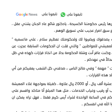
تابعونا على
تابعونا على
ها رئيس حكومتنا الكسيحة ، يادكتور شائع عاد الجنان يشتي عقل ،
مع سبق اصرار عجيب على تسويق الوهم ،
ف يصدقوك ويضربوا لك ولحكومتك تعظيم سلام ، على ماتسميه "
معيشي للمواطنين " والتي قلت ان الحكومات السابقة عجزت عن
م ، وكنت عاقر أنت وشلة الحكومة بدلا من اتخاذ قرارات كهذه في ظل
الاً في عهدكم ..
رات " مهمة " وفي صالح الناس ،، صدقني كل الشعب يعفيكم من أي
هذه القرارات ..
هل ترى ان صرف 20% من الراتب بما يعادل في متوسطه عشرة ألف ريال ، أو 2000 ريال علاوة ، كفيلة بمواجهة غلاء المعيشة
 أو رقيب وغياب الخدمات ، مثل هذا المبلغ أنا متاكد واقسم على
كم في الساعة الواحدة لشراء آيس كريم فقط .. فهل تراه يمكن ان
 الله في انفسكم ..