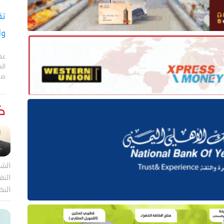
تق
وا
عقد
الع
صا
كت
الشر
النف
النظ