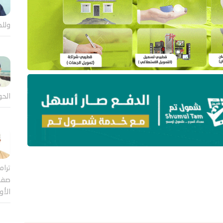
وللض
الحو
ترام
صفقة
الأ