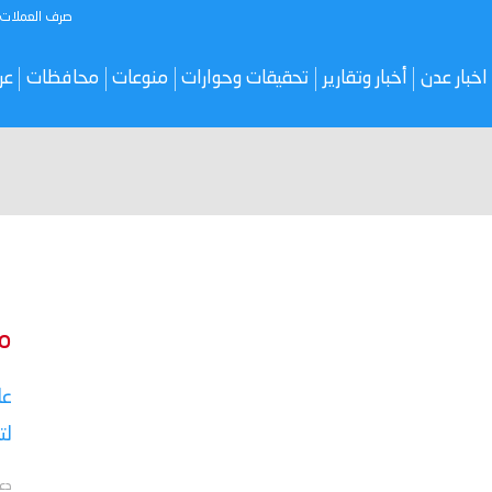
صرف العملات
اخبار عدن
أخبار وتقارير
تحقيقات وحوارات
منوعات
محافظات
عر
م
عا
لت
دع