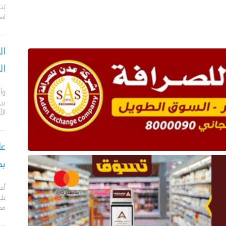
تن
اس
ال
ال
وأن
بن
ال
بح
مدي