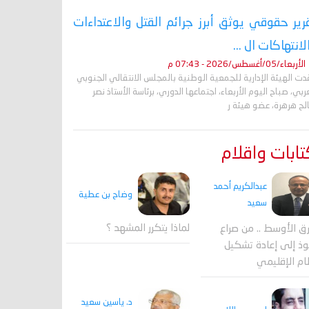
رير حقوقي يوثق أبرز جرائم القتل والاعتداءات
لانتهاكات ال ...
الأربعاء/05/أغسطس/2026 - 07:43 م
ت الهيئة الإدارية للجمعية الوطنية بالمجلس الانتقالي الجنوبي
ربي، صباح اليوم الأربعاء، اجتماعها الدوري، برئاسة الأستاذ نصر
لح هرهرة، عضو هيئة ر
ابات واقلام
عبدالكريم أحمد
وضاح بن عطية
سعيد
لماذا يتكرر المشهد ؟
ق الأوسط .. من صراع
وذ إلى إعادة تشكيل
ام الإقليمي
د. ياسين سعيد