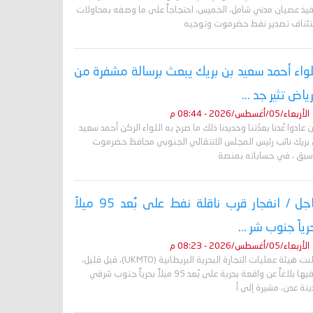
فيذ عصيان مدني شامل، الخميس، احتجاجاً على ما وصفه بمحاولات
تئناف تصدير نفط حضرموت وتوجيه
لواء أحمد سعيد بن بريك يبعث برسالة مشفرة من
رياض تثير جد ...
الأربعاء/05/أغسطس/2026 - 08:44 م
 عادوا عُدنا بعدّتنا وحديدنا ذلك ما صرح به اللواء الركن أحمد سعيد
 بريك نائب رئيس المجلس الانتقالي الجنوبي محافظ حضرموت
أسبق ، في حساباته بمنصة
عاجل / انفجار قرب ناقلة نفط على بُعد 95 ميلاً
رياً جنوب شر ...
الأربعاء/05/أغسطس/2026 - 08:23 م
أعلنت هيئة عمليات التجارة البحرية البريطانية (UKMTO)، قبل قليل،
تلقيها بلاغاً عن واقعة بحرية على بُعد 95 ميلاً بحرياً جنوب شرقي
نة عدن، مشيرة إلى أ