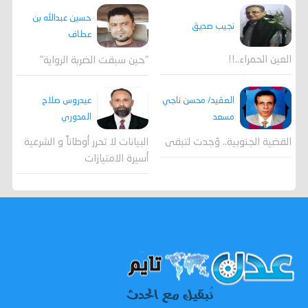
حسين عبدالله بن
نجيب صديق
عطاف
العين الحمراء..!!
"حين سبقت الضربة الرواية"
العقيد/ محسن ناجي
عيدروس صلاح
مسعد
المدوري
القضية الجنوبية.. وُجدت لتبقى
البيانات لا تحرر أوطاناً و الشرعية
أسيرة الامتيازات