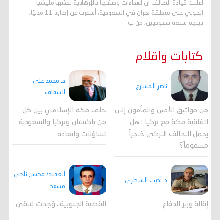
أعلنت قيادة التحالف أن اعتداءات وصفتها بالإرهابية نفذتها مليشيا
الحوثي على منطقة نجران في السعودية، أسفرت عن إصابة 11 مدنيًا،
بينهم سبعة سعوديين، من ب
كتابات واقلام
د. محمد علي
ناصر المشارع
السقاف
من مواثيق الأمين والمأمون إلى
حلف مكة الإسلامي بين كل
اتفاقية مكة مع تركيا : هل
من باكستان وتركيا والسعودية
يحمل التحالف التركي خنجراً
تساؤلات وابعاده
مسموماً؟
العقيد/ محسن ناجي
د. أديب الشاطري
مسعد
القضية الجنوبية.. وُجدت لتبقى
إقالة وزير الدفاع