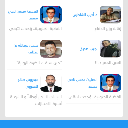
العقيد/ محسن ناجي
د. أديب الشاطري
مسعد
القضية الجنوبية.. وُجدت لتبقى
إقالة وزير الدفاع
حسين عبدالله بن
نجيب صديق
عطاف
العين الحمراء..!!
"حين سبقت الضربة الرواية"
العقيد/ محسن ناجي
عيدروس صلاح
مسعد
المدوري
القضية الجنوبية.. وُجدت لتبقى
البيانات لا تحرر أوطاناً و الشرعية
أسيرة الامتيازات