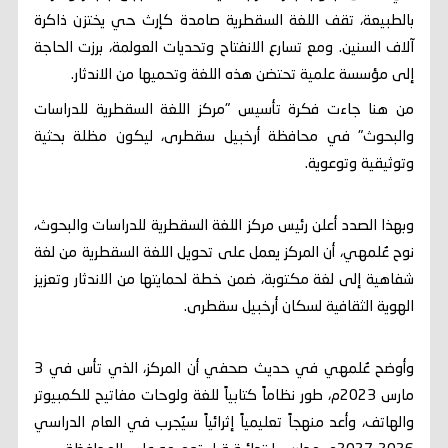
بالطبيعة، تقف اللغة السقطرية صامدة كإرث حي يختزن ذاكرة
آلاف السنين. ومع تسارع الانفتاح وتحديات العولمة، برزت الحاجة
إلى مؤسسة علمية تحتضن هذه اللغة وتحميها من الاندثار.
من هنا جاءت فكرة تأسيس "مركز اللغة السقطرية للدراسات
والبحوث" في محافظة أرخبيل سقطرى، ليكون مظلة بحثية
وتوثيقية وتوعوية.
وبهذا الصدد أعلن رئيس مركز اللغة السقطرية للدراسات والبحوث،
نوح عُلمهي، أن المركز يعمل على تحويل اللغة السقطرية من لغة
شفاهية إلى لغة مكتوبة، ضمن خطة لحمايتها من الاندثار وتعزيز
الهوية الثقافية لسكان أرخبيل سقطرى.
وأوضح عُلمهي في حديث صحفي أن المركز، الذي تأس في 3
مارس 2023م، طور نظاماً كتابياً للغة ولوحات مفاتيح للكمبيوتر
والهاتف، وأعد منهجاً تعليمياً إثرائياً سيُجرب في العام الدراسي