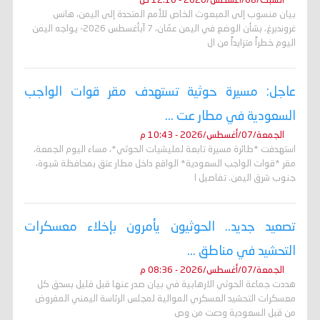
السبت/08/أغسطس/2026 - 12:10 ص
بيان منسوب إلى المبعوث الخاص للأمم المتحدة إلى اليمن، هانس
غروندبرغ، بشأن الوضع في اليمن عمّان، 7 آبأغسطس 2026- يواجه اليمن
اليوم خطراً متزايداً من ال
عاجل: مسيرة حوثية تستهدف مقر قوات الواجب
السعودية في مطار عت ...
الجمعة/07/أغسطس/2026 - 10:43 م
استهدفت *طائرة مسيرة تابعة لمليشيات الحوثي*، مساء اليوم الجمعة،
مقر *قوات الواجب السعودية* الواقع داخل مطار عتق بمحافظة شبوة،
جنوب شرق اليمن. تفاصيل ا
تصعيد جديد.. الحوثيون يأمرون بإخلاء معسكرات
التحشيد في مناطق ...
الجمعة/07/أغسطس/2026 - 08:36 م
هددت جماعة الحوثي الارهابية في بيان صدر عنها قبل قليل بسحق كل
معسكرات التحشيد العسكري الموالية لمجلس الرئاسة اليمني المفروض
من قبل السعودية ودعت من وص